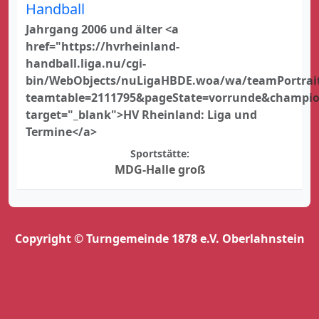
Handball
Jahrgang 2006 und älter <a
href="https://hvrheinland-
handball.liga.nu/cgi-
bin/WebObjects/nuLigaHBDE.woa/wa/teamPortrai
teamtable=2111795&pageState=vorrunde&champi
target="_blank">HV Rheinland: Liga und
Termine</a>
Sportstätte:
MDG-Halle groß
Copyright © Turngemeinde 1878 e.V. Oberlahnstein