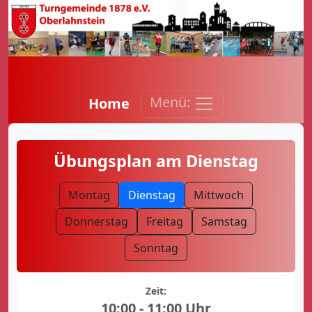
Menü:
Home
Übungsplan am Dienstag
Montag
Dienstag
Mittwoch
Donnerstag
Freitag
Samstag
Sonntag
Zeit:
10:00 - 11:00 Uhr