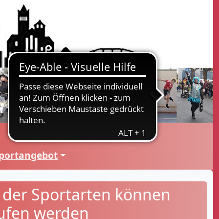
portangebot
e der Sportarten können
rufen werden