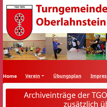
Verein
Übungsplan
Impre
Home
Archiveinträge der TGO
zusätzlich 