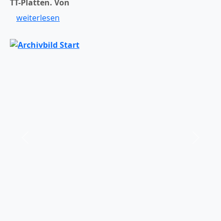
TT-Platten.
Von
weiterlesen
er
Zurück
Weiter