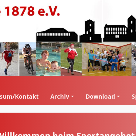
ssum/Kontakt
Archiv
Download
S
illkommen beim Sportangebot F