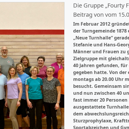
Die Gruppe „Fourty Fi
Beitrag von vom 15.
Im Februar 2012 gründet
der Turngemeinde 1878 e
„Neue Turnhalle“ gerade 
Stefanie und Hans-Georg
Männer und Frauen zu g
Zielgruppe mit gleichal
40 Jahren gefunden, für 
gegeben hatte. Von der 
montags ab 20.00 Uhr 
besucht. Gemeinsam sin
und nun zwischen 40 und
fast immer 20 Personen 
ausgestattete Turnhalle 
dem abwechslungsreiche
Sturzprophylaxe, Kraft
Sportabzeichen und Gym