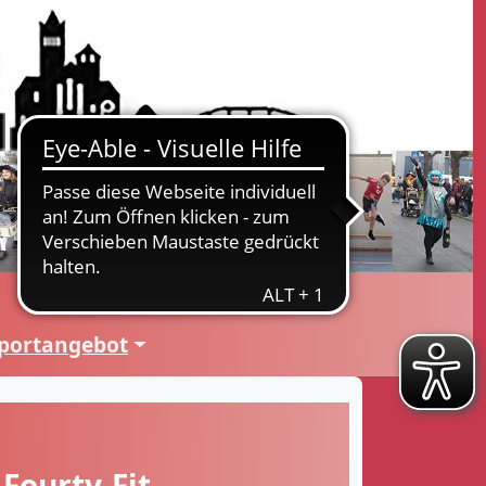
portangebot
ourty-Fit