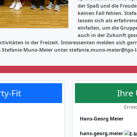
der Spaß und die Freud
keinen Fall fehlen. Ste
lassen sich als erfahre
einfallen, um die Gruppe 
auch in der Zukunft ge
vitäten in der Freizeit. Interessenten melden sich ger
i Stefanie Muno-Meier unter stefanie.muno-meier@tgo-la
ty-Fit
Ihre
Errei
Hans-Georg Meier
hans-georg.meier