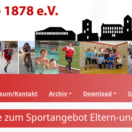
ssum/Kontakt
Archiv
Download
S
e zum Sportangebot Eltern-u