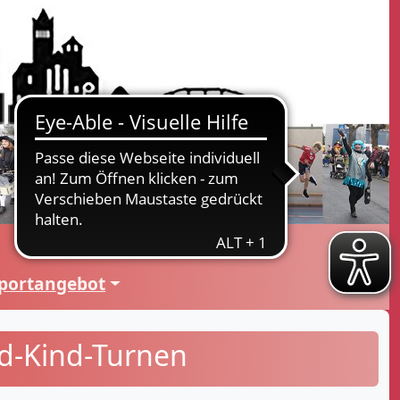
portangebot
nd-Kind-Turnen