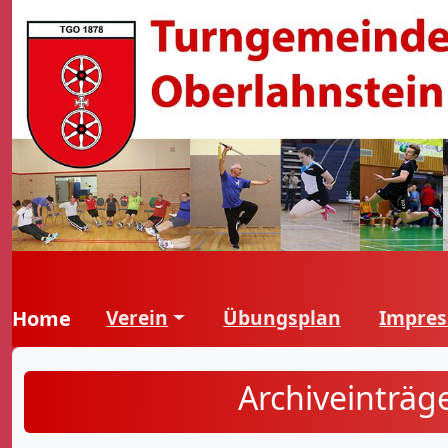
Verein
Übungsplan
Impre
Home
Archiveinträg