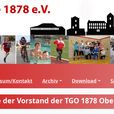
ssum/Kontakt
Archiv
Download
S
e der Vorstand der TGO 1878 Ober