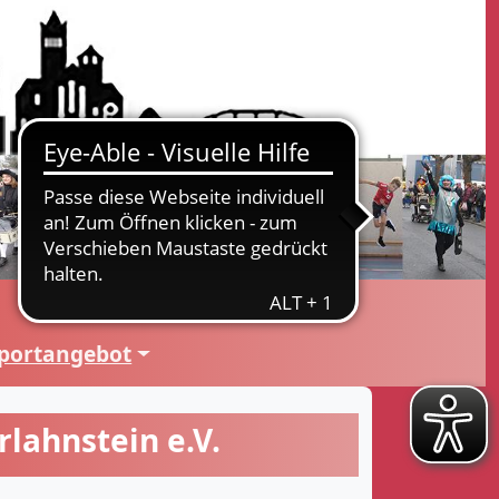
portangebot
lahnstein e.V.