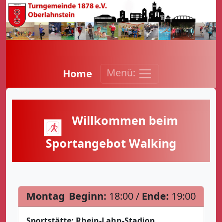
Menü:
Home
Willkommen beim
Sportangebot Walking
Montag
Beginn:
18:00 /
Ende:
19:00
Sportstätte:
Rhein-Lahn-Stadion