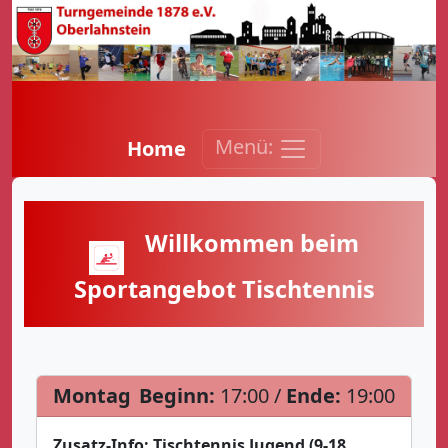
Menü:
Home
Willkommen beim
Sportangebot Tischtennis
Montag
Beginn:
17:00 /
Ende:
19:00
Zusatz-Info:
Tischtennis Jugend (9-18