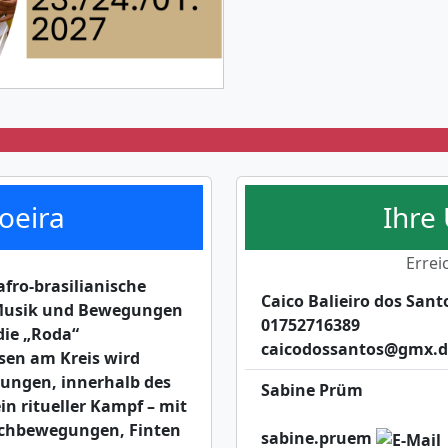
oeira
Ihre
Errei
afro-brasilianische
Caico Balieiro dos Sant
 Musik und Bewegungen
01752716389
die „Roda“
caicodossantos@gmx.d
ssen am Kreis wird
ungen, innerhalb des
Sabine Prüm
ein ritueller Kampf – mit
ichbewegungen, Finten
sabine.pruem