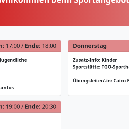
n:
17:00 /
Ende:
18:00
Donnerstag
 Jugendliche
Zusatz-Info:
Kinder
Sportstätte:
TGO-Sportha
Übungsleiter/-in:
Caico 
Santos
n:
19:00 /
Ende:
20:30