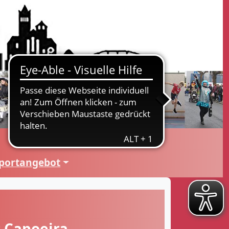
portangebot
 Capoeira