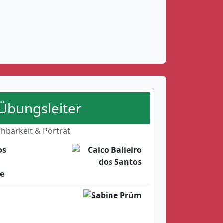
 Übungsleiter
chbarkeit & Porträt
os
e