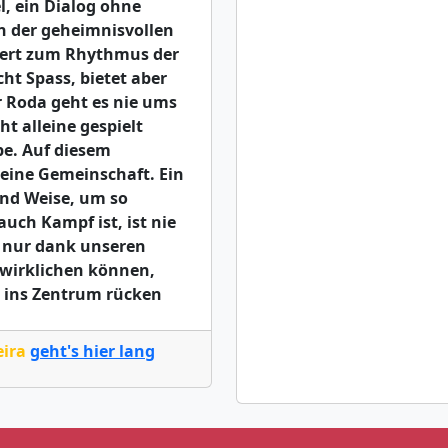
l, ein Dialog ohne
n der geheimnisvollen
iert zum Rhythmus der
t Spass, bietet aber
r Roda geht es nie ums
t alleine gespielt
pe. Auf diesem
eine Gemeinschaft. Ein
 und Weise, um so
uch Kampf ist, ist nie
r nur dank unseren
wirklichen können,
d ins Zentrum rücken
eira
geht's hier lang