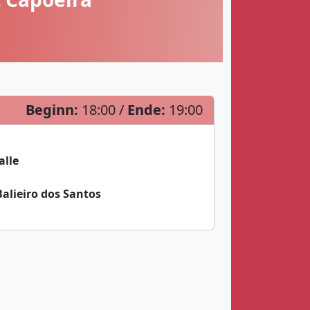
Beginn:
18:00 /
Ende:
19:00
lle
Balieiro dos Santos