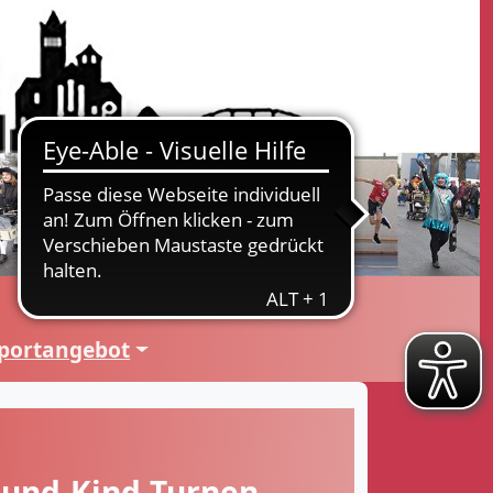
portangebot
und-Kind-Turnen