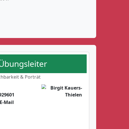
 Übungsleiter
chbarkeit & Porträt
929601