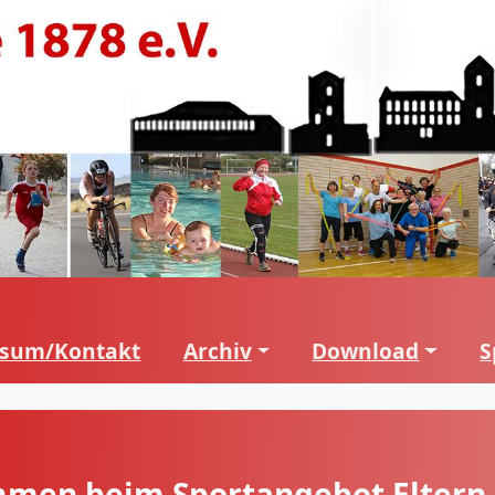
ssum/Kontakt
Archiv
Download
S
men beim Sportangebot Eltern-