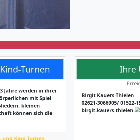
-Kind-Turnen
Ihre
Errei
3 Jahre werden in ihrer
Birgit Kauers-Thielen
rperlichen mit Spiel
02621-3066905/ 01522-1
liedern, kleinen
birgit.kauers-thielen
haft können sich die
n-und-Kind-Turnen