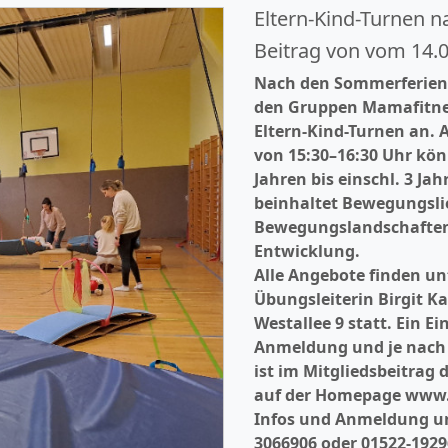
Eltern-Kind-Turnen 
Beitrag von vom 14.
Nach den Sommerferien b
den Gruppen Mamafitne
Eltern-Kind-Turnen an. 
von 15:30–16:30 Uhr kön
Jahren bis einschl. 3 
beinhaltet Bewegungslie
Bewegungslandschaften
Entwicklung.
Alle Angebote finden unt
Übungsleiterin Birgit K
Westallee 9 statt. Ein Ei
Anmeldung und je nach 
ist im Mitgliedsbeitrag 
auf der Homepage www.
Infos und Anmeldung unt
3066906 oder 01522-1929