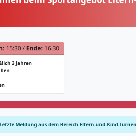
n:
15:30 /
Ende:
16.30
ßlich 3 Jahren
llen
en
Letzte Meldung aus dem Bereich Eltern-und-Kind-Turne