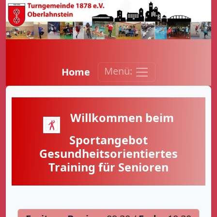
Menü:
Home
Willkommen beim
Sportangebot
Gesundheitsorientiertes
Training für Senioren