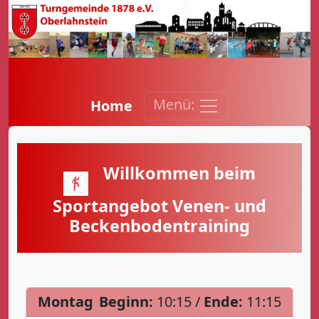
Menü:
Home
Willkommen beim
Sportangebot Venen- und
Beckenbodentraining
Montag
Beginn:
10:15 /
Ende:
11:15