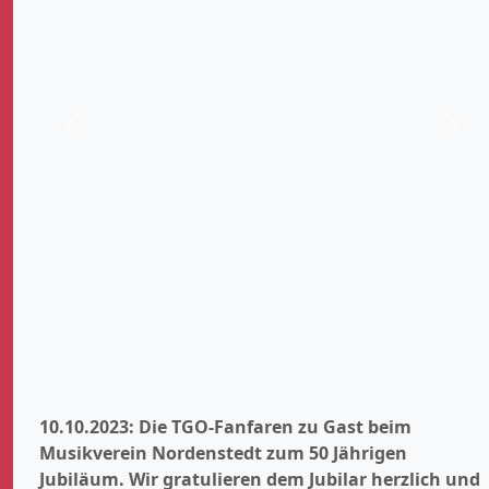
Zurück
Weit
10.10.2023: Die TGO-Fanfaren zu Gast beim
Musikverein Nordenstedt zum 50 Jährigen
Jubiläum. Wir gratulieren dem Jubilar herzlich und