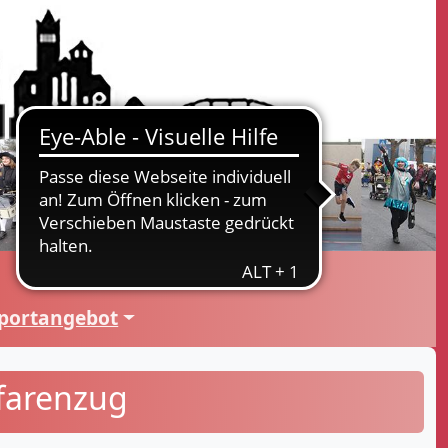
portangebot
farenzug